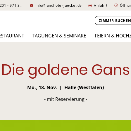
+49 (0)5201 - 971 330
info@landhotel-jaeckel.de
Anfahrt
Öffnu
ZIMMER BUCHE
ESTAURANT
TAGUNGEN & SEMINARE
FEIERN & HOCH
Die goldene Gans
Mo., 18. Nov.
  |  
Halle (Westfalen)
- mit Reservierung -