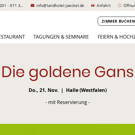
+49 (0)5201 - 971 330
info@landhotel-jaeckel.de
Anfahrt
Öffnu
ZIMMER BUCHE
ESTAURANT
TAGUNGEN & SEMINARE
FEIERN & HOCH
Die goldene Gans
Do., 21. Nov.
  |  
Halle (Westfalen)
- mit Reservierung -