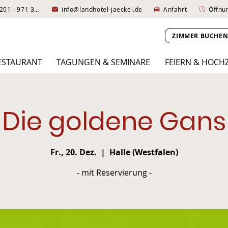
+49 (0)5201 - 971 330
info@landhotel-jaeckel.de
Anfahrt
Öffnu
ZIMMER BUCHE
ESTAURANT
TAGUNGEN & SEMINARE
FEIERN & HOCH
Die goldene Gans
Fr., 20. Dez.
  |  
Halle (Westfalen)
- mit Reservierung -