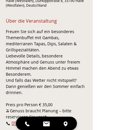
Halle (Westfalen), Dürkoppstraße 8, 33790 Halle
(Westfalen), Deutschland
Über die Veranstaltung
Freuen Sie sich auf ein besonderes 
Themenbuffet mit Gambas, 
mediterranen Tapas, Dips, Salaten & 
Grillspezialitäten. 
Liebevolle Details, besondere 
Atmosphäre und Genuss unter freiem 
Himmel machen den Abend zu etwas 
Besonderem.
Und falls das Wetter nicht mitspielt? 
Dann genießen wir den Sommer einfach 
drinnen.
Preis pro Person € 35,00
🫒Genuss braucht Planung – bitte 
reservieren Sie vorab.
📞 
05201 - 97133-0