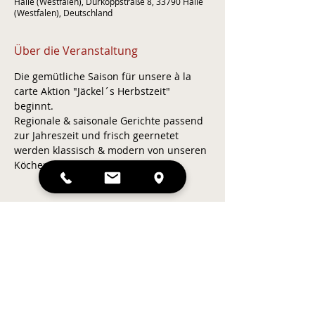
Halle (Westfalen), Dürkoppstraße 8, 33790 Halle
(Westfalen), Deutschland
Über die Veranstaltung
Die gemütliche Saison für unsere à la 
carte Aktion "Jäckel´s Herbstzeit" 
beginnt.
Regionale & saisonale Gerichte passend 
zur Jahreszeit und frisch geernetet 
werden klassisch & modern von unseren 
Köchen interpretiert.
Zurück
Kontakt & Anfahrt
© Landhotel Jäckel
Karriere