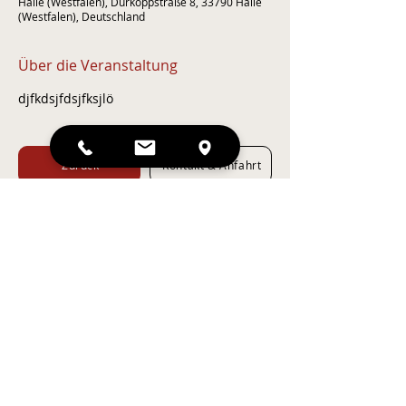
Halle (Westfalen), Dürkoppstraße 8, 33790 Halle
(Westfalen), Deutschland
Über die Veranstaltung
djfkdsjfdsjfksjlö
Zurück
Kontakt & Anfahrt
© Landhotel Jäckel
Karriere
Impressum
Datenschutz
AGB