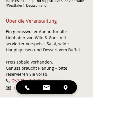
Halle (Westfalen), Dürkoppstraße 8, 33790 Halle
(Westfalen), Deutschland
Über die Veranstaltung
Ein genussvoller Abend für alle 
Liebhaber von Wild & Gans mit  
servierter Vorspeise, Salat, wilde 
Hauptspeisen und Dessert vom Buffet.
Preis sobald vorhanden.
Genuss braucht Planung – bitte 
reservieren Sie vorab.
📞 
05201 - 97133-0
✉️ 
info@landhotel-jaeckel.de
Zurück
Kontakt & Anfahrt
© Landhotel Jäckel